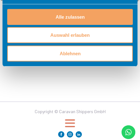
Folgende Unterlagen werden für eine Buchung benötigt:
- Kopie Reisepass / Ausweis (Einreise Dokument)
Alle zulassen
- Kopie Fahrzeugschein
- Fahrzeugwert
Auswahl erlauben
Ablehnen
Copyright © Caravan Shippers GmbH