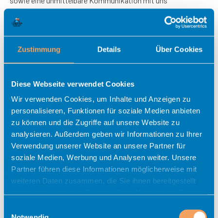
sowie eine unmittelbare Kommunikation mit uns
ermöglichen, was ebenfalls eine allgemeine Adresse der
sogenannten elektronischen Post (E-Mail-Adresse) umfasst.
Sofern eine betroffene Person per E-Mail oder über ein
Kontaktformular den Kontakt mit dem für die Verarbeitung
Zustimmung
Details
Über Cookies
Verantwortlichen aufnimmt, werden die von der betroffenen
Person übermittelten personenbezogenen Daten
Diese Webseite verwendet Cookies
automatisch gespeichert. Solche auf freiwilliger Basis von
einer betroffenen Person an den für die Verarbeitung
Wir verwenden Cookies, um Inhalte und Anzeigen zu
Verantwortlichen übermittelten personenbezogenen Daten
personalisieren, Funktionen für soziale Medien anbieten
werden für Zwecke der Bearbeitung oder der
zu können und die Zugriffe auf unsere Website zu
Kontaktaufnahme zur betroffenen Person gespeichert. Es
analysieren. Außerdem geben wir Informationen zu Ihrer
Verwendung unserer Website an unsere Partner für
erfolgt keine Weitergabe dieser personenbezogenen Daten an
soziale Medien, Werbung und Analysen weiter. Unsere
Dritte.
Partner führen diese Informationen möglicherweise mit
weiteren Daten zusammen, die Sie ihnen bereitgestellt
6. Routinemäßige Löschung und Sperrung von
haben oder die sie im Rahmen Ihrer Nutzung der Dienste
personenbezogenen Daten
gesammelt haben.
Der für die Verarbeitung Verantwortliche verarbeitet und
Einwilligungsauswahl
Notwendig